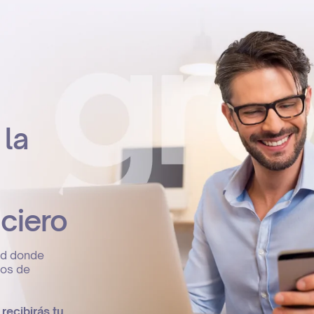
 la
nciero
ad donde
sos de
recibirás tu