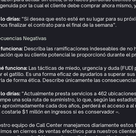
genuida por la cual el cliente debe comprar ahora mismo, y
o dirías:
“Si desea que esto esté en su lugar para su próx
s finalizar el contrato para el final de la semana”.
cuencias Negativas
funciona:
Describa las ramificaciones indeseables de no h
ación que su cliente potencial le proporcionó durante el 
ué funciona:
Las tácticas de miedo, urgencia y duda (FUD) 
r el gatillo. Es una forma eficaz de ayudarlos a superar s
arla de forma ética. Describe únicamente las consecuencias
lo dirías:
“Actualmente presta servicios a 462 ubicacione
umpe una sola ruta de suministro, lo que, según las estadí
e aproximadamente cada dos años, perderá el acceso a al m
 costarle $1 millón en ingresos si es conservador «.
stro equipo de Call Center manejamos diariamente estos ti
imos en cierres de ventas efectivos para nuestros cliente