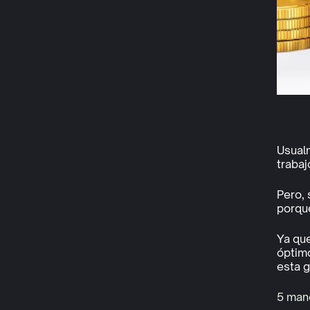
Usualm
trabaj
Pero, 
porqué
Ya que
óptimo
esta g
5 mane