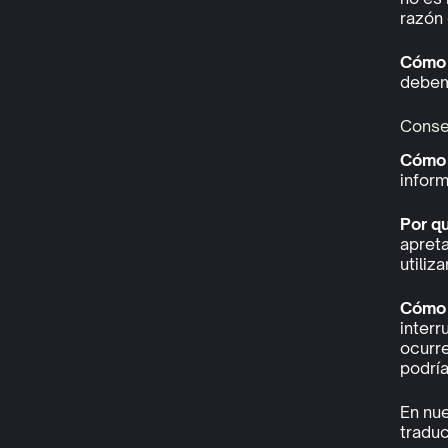
razón 
Cómo l
debemo
Conse
Cómo 
inform
Por q
apreta
utiliz
Cómo 
interr
ocurr
podría
En nue
traduc