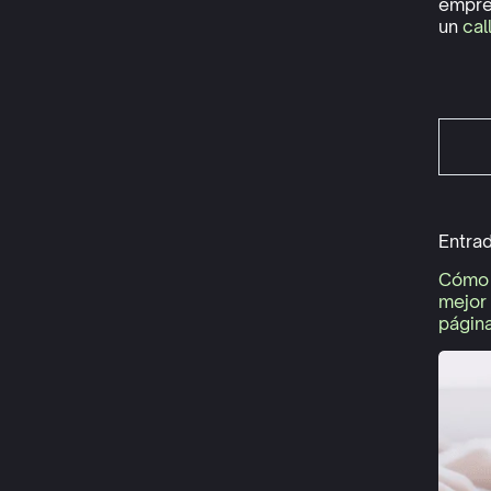
empre
un
cal
Entra
Cómo 
mejor
págin