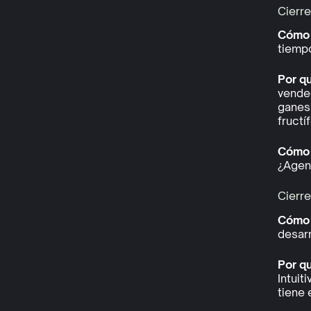
Cierr
Cómo 
tiempo
Por q
vende
ganes
fructí
Cómo l
¿Agen
Cierre
Cómo 
desarr
Por q
Intuit
tiene 