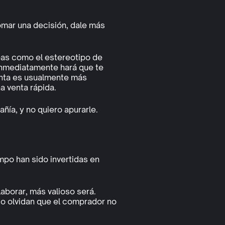
omar una decisión, dale más
as como el estereotipo de
inmediatamente hará que te
enta es usualmente más
a venta rápida.
ñía, y no quiero apurarle.
mpo han sido invertidas en
laborar, más valioso será.
do olvidan que el comprador no