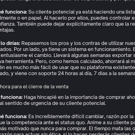
ué funciona:
Su cliente potencial ya está haciendo una list
mente o en papel. Al hacerlo por ellos, puedes controlar 
nfianza. También puede dejar explícitamente claro que la 
ntajas.
o dirías:
Repasemos los pros y los contras de utilizar nue
dos. Por un lado, ya tiene un sistema en funcionamiento.
 entusiasme el cambio. Llevará algunas semanas exportar su
eva herramienta. Pero, como hemos calculado, ahorrará al 
n es mucho más fácil de usar que su plataforma existente
do, y viene con soporte 24 horas al día, 7 días a la semana
hora para el cierre de la venta
funciona:
Haga hincapié en la importancia de comprar aho
al sentido de urgencia de su cliente potencial.
ué funciona:
Es increíblemente difícil cambiar, razón por l
e la competencia ante el status quo. Anime a su cliente po
ás motivado que nunca para comprar. El tiempo mata las o
razón para actuar sin ética, si lo haces perderás clientes 