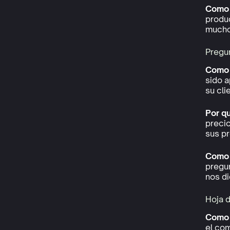
Como l
produc
mucho
Pregu
Como 
sido a
su cli
Por q
preci
sus p
Como l
pregu
nos di
Hoja 
Como 
el com