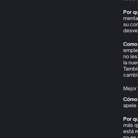
Por q
mental
su co
desve
Como l
emplea
no les
la nu
Tambié
cambia
Mejor 
Cómo 
apele 
Por q
más qu
está m
no es 