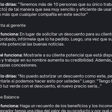
o dirías:
“Tenemos más de 10 personas que su único traba
to) de tal manera que sea muy sencillo y eficiente de usar
 más que cualquier compañia en este sector”
nta al gerente
funciona:
En lugar de solicitar un descuento para su client
probado, infórmele que lo ha pedido. Luego, una vez que su
ente potencial las buenas noticias.
ué funciona:
Mostrarle a su cliente potencial que está di
o y trabajar en su nombre aumenta su credibilidad. Además
ropias concesiones.
o dirías:
“No puedo autorizar un descuento como este, pe
ntarle si podemos hacer esto por ustedes” Luego: “Tengo b
ó luz verde con el descuento, el nuevo precio sería…”
de Balance
funciona:
Haga un recuento de los beneficios y los incon
prador tenga una idea del valor de su producto y por qué 